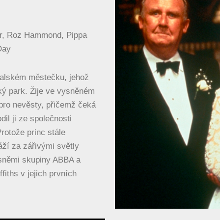
nter, Roz Hammond, Pippa
Day
tralském městečku, jehož
ský park. Žije ve vysněném
pro nevěsty, přičemž čeká
il ji ze společnosti
rotože princ stále
ží za zářivými světly
ísněmi skupiny ABBA a
fiths v jejich prvních