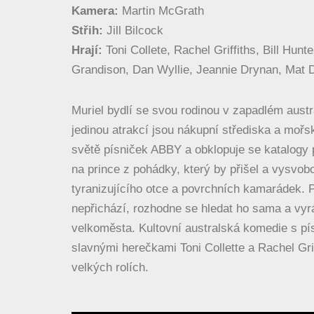
Kamera:
Martin McGrath
Střih:
Jill Bilcock
Hrají:
Toni Collete, Rachel Griffiths, Bill Hu
Grandison, Dan Wyllie, Jeannie Drynan, Mat 
Muriel bydlí se svou rodinou v zapadlém aus
jedinou atrakcí jsou nákupní střediska a moř
světě písniček ABBY a obklopuje se katalogy 
na prince z pohádky, který by přišel a vysvobod
tyranizujícího otce a povrchních kamarádek. P
nepřichází, rozhodne se hledat ho sama a vyrá
velkoměsta. Kultovní australská komedie s p
slavnými herečkami Toni Collette a Rachel Grif
velkých rolích.