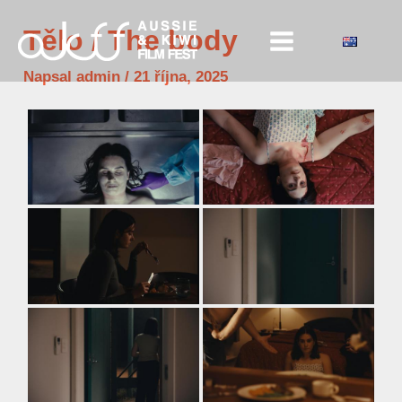
Přeskočit
Tělo / The body
na
obsah
Napsal
admin
/
21 října, 2025