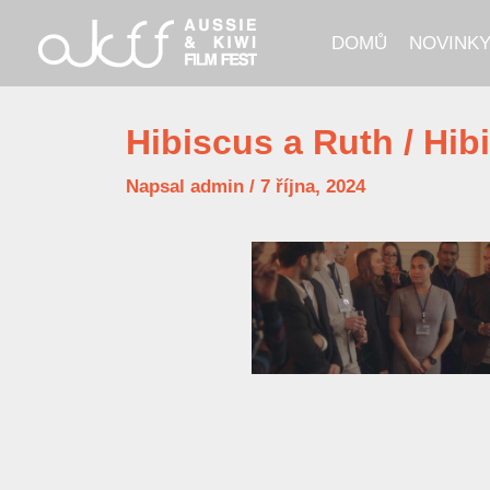
Přeskočit
DOMŮ
NOVINK
na
obsah
Hibiscus a Ruth / Hib
Napsal
admin
/
7 října, 2024