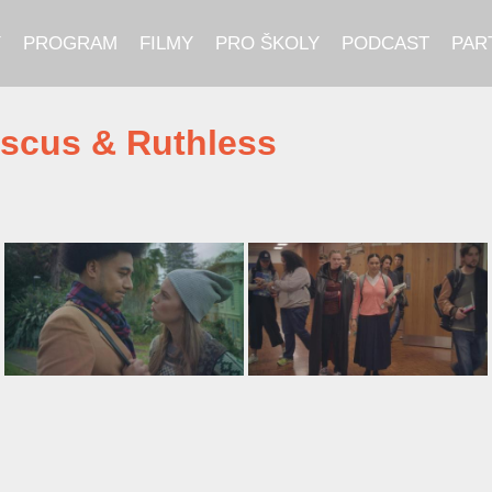
Y
PROGRAM
FILMY
PRO ŠKOLY
PODCAST
PAR
iscus & Ruthless